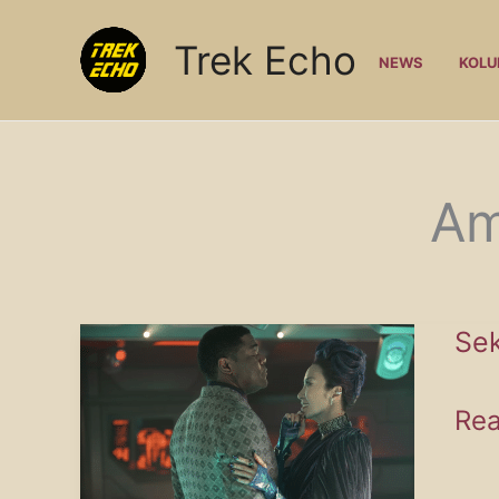
Zum
Trek Echo
Inhalt
NEWS
KOL
springen
Am
Sek
Sek
Rea
31: