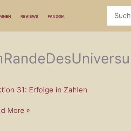
Search
UMNEN
REVIEWS
FANDOM
for:
RandeDesUnivers
tion 31: Erfolge in Zahlen
tion
d More »