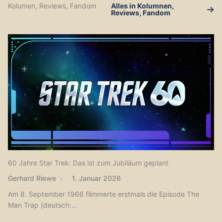
Kolumen, Reviews, Fandom
Alles in Kolumnen,
Reviews, Fandom
60 Jahre Star Trek: Das ist zum Jubiläum geplant
Gerhard Riewe
1. Januar 2026
Am 8. September 1966 flimmerte erstmals die Episode The
Man Trap (deutsch:…