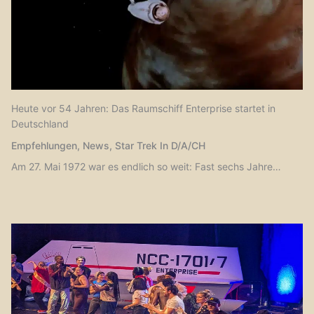
Heute vor 54 Jahren: Das Raumschiff Enterprise startet in
Deutschland
Empfehlungen
,
News
,
Star Trek In D/A/CH
Am 27. Mai 1972 war es endlich so weit: Fast sechs Jahre…