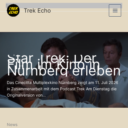
Zum
Start
Inhalt
Trek Echo
springen
Star Trek: Der
Film im Kino in
Nürnberg erleben
Das Cinecitta Multiplexkino Nürnberg zeigt am 11. Juli 2026
in Zusammenarbeit mit dem Podcast Trek Am Dienstag die
Originalversion von…
News