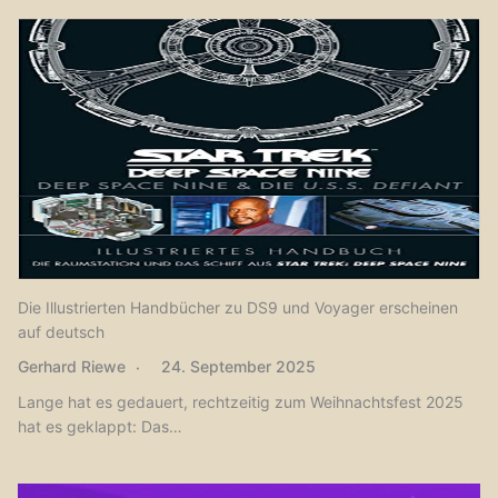
Die Illustrierten Handbücher zu DS9 und Voyager erscheinen
auf deutsch
Gerhard Riewe
24. September 2025
Lange hat es gedauert, rechtzeitig zum Weihnachtsfest 2025
hat es geklappt: Das…