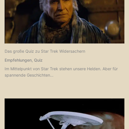
Das große Quiz zu Star Trek Widersachern
Empfehlungen
,
Quiz
Im Mittelpunkt von Star Trek stehen unsere Helden. Aber für
spannende Geschichten…