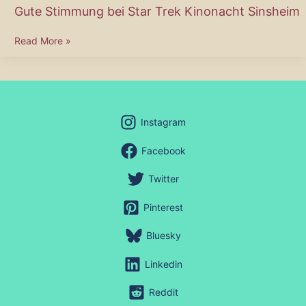
Gute Stimmung bei Star Trek Kinonacht Sinsheim
Gute
Read More »
Stimmung
bei
Star
Trek
Kinonacht
Instagram
Sinsheim
Facebook
Twitter
Pinterest
Bluesky
Linkedin
Reddit