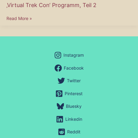
‚Virtual Trek Con‘ Programm, Teil 2
‚Virtual
Read More »
Trek
Con‘
Programm,
Teil
2
Instagram
Facebook
Twitter
Pinterest
Bluesky
Linkedin
Reddit