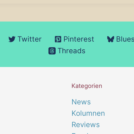
ine
t
ven
Twitter
Pinterest
Blue
Threads
e
Kategorien
ffel
News
Kolumnen
Reviews