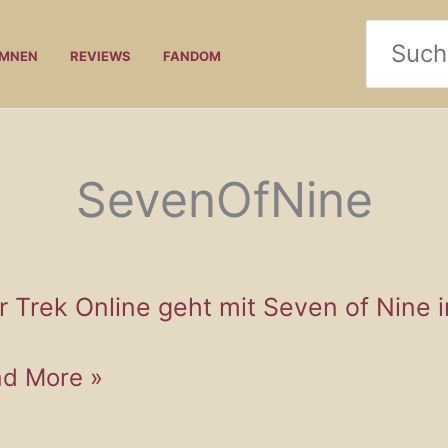
Search
UMNEN
REVIEWS
FANDOM
for:
SevenOfNine
r Trek Online geht mit Seven of Nine i
r
d More »
k