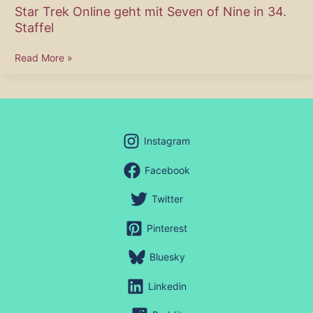
Star Trek Online geht mit Seven of Nine in 34.
Staffel
Star
Read More »
Trek
Online
geht
mit
Seven
Instagram
of
Nine
Facebook
in
34.
Twitter
Staffel
Pinterest
Bluesky
Linkedin