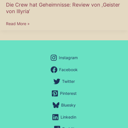
Die Crew hat Geheimnisse: Review von ‚Geister
von Illyria‘
Die
Read More »
Crew
hat
Geheimnisse:
Review
von
Instagram
‚Geister
von
Facebook
Illyria‘
Twitter
Pinterest
Bluesky
Linkedin