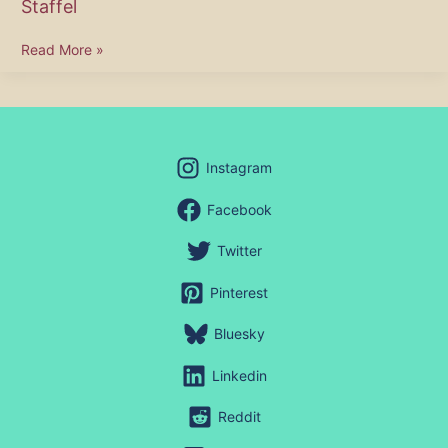
Staffel
Strange
Read More »
New
Worlds
endet
mit
verkürzter
Instagram
5.
Staffel
Facebook
Twitter
Pinterest
Bluesky
Linkedin
Reddit