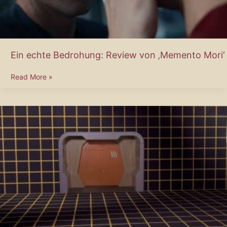
Ein echte Bedrohung: Review von ‚Memento Mori‘
Ein
Read More »
echte
Bedrohung:
Review
von
‚Memento
Mori‘