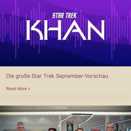
bei
der
New
York
Comic
Con
Die große Star Trek September-Vorschau
Die
Read More »
große
Star
Trek
September-
Vorschau