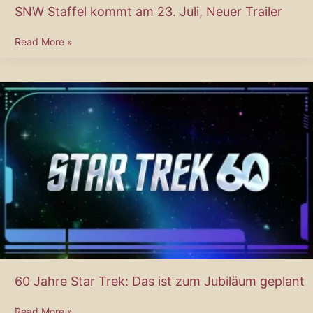
SNW Staffel kommt am 23. Juli, Neuer Trailer
SNW
Read More »
Staffel
kommt
am
23.
Juli,
Neuer
Trailer
60 Jahre Star Trek: Das ist zum Jubiläum geplant
60
Read More »