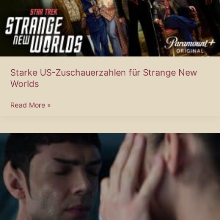
Starke US-Zuschauerzahlen für Strange New
Worlds
Starke
Read More »
US-
Zuschauerzahlen
für
Strange
New
Worlds