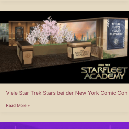
Chong
kommt
zur
FedCon
Viele Star Trek Stars bei der New York Comic Con
Viele
Read More »
Star
Trek
Stars