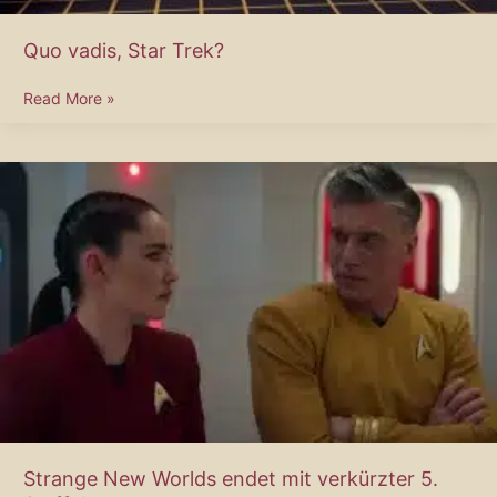
Quo vadis, Star Trek?
Quo
Read More »
vadis,
Star
Trek?
Strange New Worlds endet mit verkürzter 5.