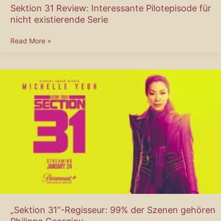
Sektion 31 Review: Interessante Pilotepisode für
nicht existierende Serie
Sektion
Read More »
31
Review:
Interessante
Pilotepisode
für
nicht
existierende
Serie
„Sektion 31“-Regisseur: 99% der Szenen gehören