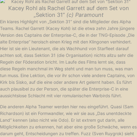
Kacey Rohl als Rachel Garrett auf dem Set von
„Sektion 31“
(c) Paramount
Ein klares Highlight von „Sektion 31“ sind die Mitglieder des Alpha
Teams. Rachel Garrett (Kacey Kohl) ist die etwa zehn Jahre jüngere
Version des Captains der Enterprise-C, die in der TNG-Episode „Die
alte Enterprise“ heroisch einen Krieg mit den Klingonen verhindert.
Hier ist sie ein Lieutenant, die als Wachhund von Starfleet darauf
achten soll, dass Sektion 31 (die Organisation) nichts allzu sehr die
Regeln der Föderation bricht. Im Laufe des Films lernt sie, dass
diese Regeln manchmal im Weg steht und man tun muss, was man
tun muss. Eine Lektion, die vor ihr schon viele andere Captains, von
Kirk bis Sisko, auf die eine oder andere Art gelernt haben. Es führt
auch plausibel zu der Person, die später die Enterprise-C in eine
aussichtslose Schlacht mit vier romulanischen Warbirds führt.
Die anderen Alpha Teamer werden hier neu eingeführt. Quasi (Sam
Richardson) ist ein Formwandler, wie wir sie aus „Das unentdeckte
Land“ kennen (also nicht wie Odo). Er ist extrem gut darin, alle
Möglichkeiten zu erkennen, hat aber eine große Schwäche, wenn es
darum geht, Entscheidungen zu treffen. Fuzz (Sven Ruygrok) sieht