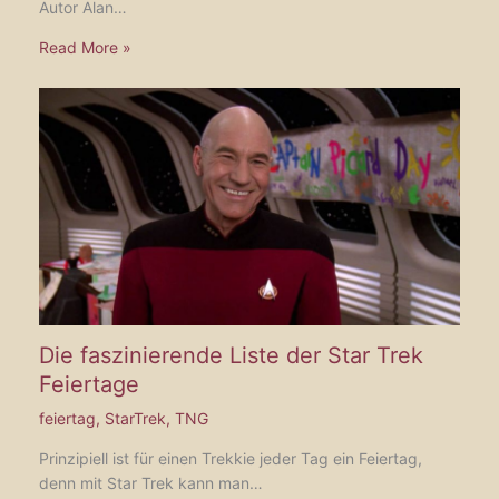
Autor Alan…
Read More »
Die faszinierende Liste der Star Trek
Feiertage
feiertag
,
StarTrek
,
TNG
Prinzipiell ist für einen Trekkie jeder Tag ein Feiertag,
denn mit Star Trek kann man…