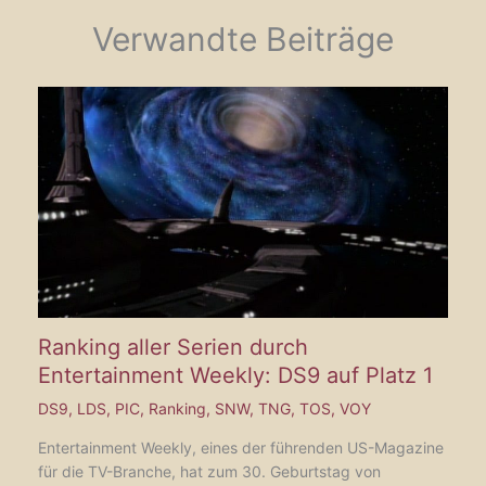
Verwandte Beiträge
Ranking aller Serien durch
Entertainment Weekly: DS9 auf Platz 1
DS9
,
LDS
,
PIC
,
Ranking
,
SNW
,
TNG
,
TOS
,
VOY
Entertainment Weekly, eines der führenden US-Magazine
für die TV-Branche, hat zum 30. Geburtstag von