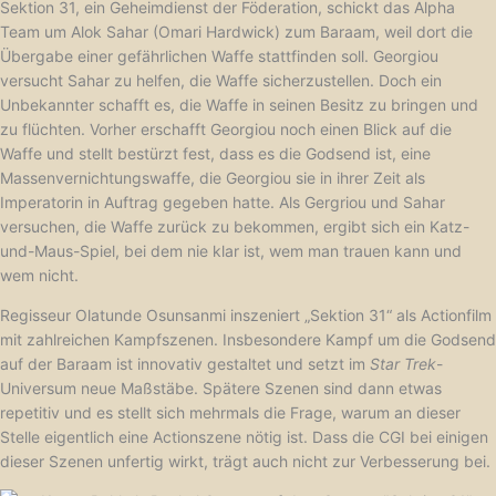
Sektion 31, ein Geheimdienst der Föderation, schickt das Alpha
Team um Alok Sahar (Omari Hardwick) zum Baraam, weil dort die
Übergabe einer gefährlichen Waffe stattfinden soll. Georgiou
versucht Sahar zu helfen, die Waffe sicherzustellen. Doch ein
Unbekannter schafft es, die Waffe in seinen Besitz zu bringen und
zu flüchten. Vorher erschafft Georgiou noch einen Blick auf die
Waffe und stellt bestürzt fest, dass es die Godsend ist, eine
Massenvernichtungswaffe, die Georgiou sie in ihrer Zeit als
Imperatorin in Auftrag gegeben hatte. Als Gergriou und Sahar
versuchen, die Waffe zurück zu bekommen, ergibt sich ein Katz-
und-Maus-Spiel, bei dem nie klar ist, wem man trauen kann und
wem nicht.
Regisseur Olatunde Osunsanmi inszeniert „Sektion 31“ als Actionfilm
mit zahlreichen Kampfszenen. Insbesondere Kampf um die Godsend
auf der Baraam ist innovativ gestaltet und setzt im
Star Trek
-
Universum neue Maßstäbe. Spätere Szenen sind dann etwas
repetitiv und es stellt sich mehrmals die Frage, warum an dieser
Stelle eigentlich eine Actionszene nötig ist. Dass die CGI bei einigen
dieser Szenen unfertig wirkt, trägt auch nicht zur Verbesserung bei.