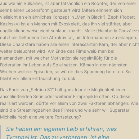
aus wie ein Vulkanier, ist aber tatsächlich ein Roboter, der von einer
sehr kleinen Lebensform gesteuert wird (Ältere erinnern sich
vielleicht an ein ähnliches Konzept in „Men in Black“). Zeph (Robert
Kazinsky) ist ein Mensch mit Exoskelett, das ihn viel stärker, aber
unglücklicherweise nicht schlauer macht. Melle (Humberly González)
nutzt als Deltanerin ihre Attraktivität, um Informationen zu erlangen.
Diese Charaktere haben alle einen interessanten Kern, der aber nicht
weiter beleuchtet wird. Am Ende des Films weiß man bei
niemandem, mit welcher Motivation sie regelmäßig für die
Föderation ihr Leben aufs Spiel setzen. Kämen in den nächsten
Wochen weitere Episoden, so würde dies Spannung bereiten. So
bleibt vor allem Enttäuschung zurück.
Das Ende von „Sektion 31“ hält ganz klar die Möglichkeit einer
anschließenden Serie oder weiterer Filmprojekte offen. Ob diese
realisiert werden, dürfte vor allem von zwei Faktoren abhängen: Wie
sind die Streamingzahlen des Filmes und wie sehr will Superstar
Michelle Yeoh eine weitere Fortsetzung?
Sie haben am eigenen Leib erfahren, was
Tyrannei ist. Das zu verbergen, ist eine