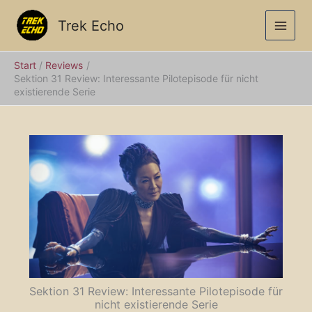
Zum
Inhalt
Trek Echo
springen
Start
Reviews
Sektion 31 Review: Interessante Pilotepisode für nicht
existierende Serie
Sektion 31 Review: Interessante Pilotepisode für
nicht existierende Serie