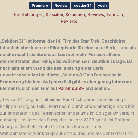
Premiere
Review
section31
yeoh
Empfehlungen
,
Klassiker
,
Kolumnen, Reviews, Fandom
,
Reviews
„Sektion 31“ ist formal der 14. Film der
Star Trek
-Geschichte,
inhaltlich aber klar eine Pilotepisode für eine neue Serie – und als
solche macht sie durchaus Lust auf mehr. Für sich alleine
stehend treten aber einige Schwächen sehr deutlich zutage. Da
nach aktuellem Stand die Realisierung einer Serie
unwahrscheinlich ist, dürfte „Sektion 31“ als Fehlschlag in
Erinnerung bleiben. Auf jeden Fall gibt es aber genug lohnende
Elemente, sich den Film auf
Paramount+
anzusehen.
„Sektion 31“ beginnt mit einem Rückblick darauf, wie die junge
Philippa Georgiou (Miku Martineau) durch unbarmherzige Brutalität
zur Imperatorin des Terranischen Imperiums im Spiegel-Universum
aufsteigt. Im Jetzt des Films, der im Jahr 2333 spielt, ist Philippa
Georgiou (Michelle Yeoh) Chefin des Baraam, einer
Weltraumstation/Bar knapp außerhalb des Gebiets der Föderation.