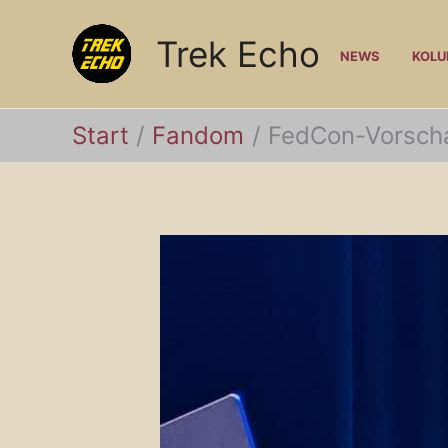
Zum
Trek Echo
Inhalt
NEWS
KOL
springen
Start
Fandom
FedCon-Vorschau