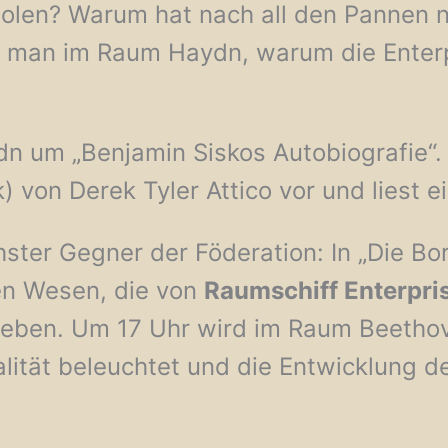
olen? Warum hat nach all den Pannen 
 man im Raum Haydn, warum die Enterpri
 um „Benjamin Siskos Autobiografie“. 
k) von Derek Tyler Attico vor und liest e
ichster Gegner der Föderation: In „Die B
en Wesen, die von
Raumschiff Enterpri
ieben. Um 17 Uhr wird im Raum Beetho
lität beleuchtet und die Entwicklung d