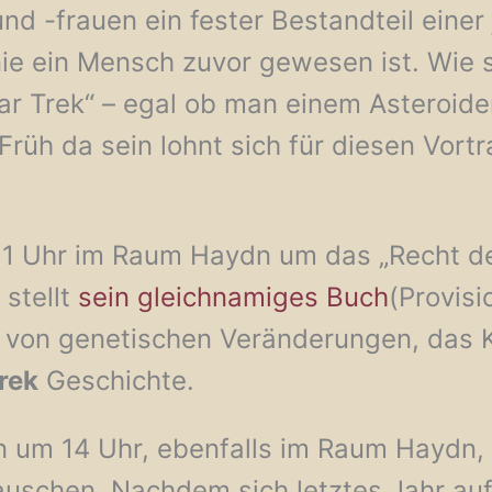
und -frauen ein fester Bestandteil eine
ie ein Mensch zuvor gewesen ist. Wie s
tar Trek“ – egal ob man einem Asteroid
Früh da sein lohnt sich für diesen Vor
11 Uhr im Raum Haydn um das „Recht d
 stellt
sein gleichnamiges Buch
(Provisi
eit von genetischen Veränderungen, da
rek
Geschichte.
 um 14 Uhr, ebenfalls im Raum Haydn,
auschen. Nachdem sich letztes Jahr auf