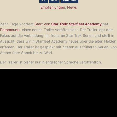
Empfehlungen
,
News
Zehn Tage vor dem
Start von
Star Trek: Starfleet Academy
hat
Paramount+
einen neuen Trailer veröffentlicht. Der Trailer legt dem
Fokus auf die Verbindung mit früheren Star Trek Serien und stellt in
Aussicht, dass wir in Starfleet Academy neues über die alten Helden
erfahren. Der Trailer ist gespickt mit Zitaten aus früheren Serien, von
Archer über Spock bis zu Worf.
Der Trailer ist bisher nur in englischer Sprache veröffentlich.