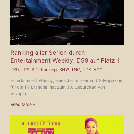
Ranking aller Serien durch
Entertainment Weekly: DS9 auf Platz 1
DS9
,
LDS
,
PIC
,
Ranking
,
SNW
,
TNG
,
TOS
,
VOY
Entertainment Weekly, eines der führenden US-Magazine
für die TV-Branche, hat zum 30. Geburtstag von
Voyager…
Read More »