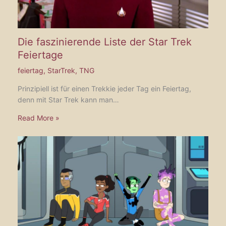
Die faszinierende Liste der Star Trek
Feiertage
feiertag
,
StarTrek
,
TNG
Prinzipiell ist für einen Trekkie jeder Tag ein Feiertag,
denn mit Star Trek kann man…
Read More »