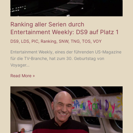
Ranking aller Serien durch
Entertainment Weekly: DS9 auf Platz 1
DS9
,
LDS
,
PIC
,
Ranking
,
SNW
,
TNG
,
TOS
,
VOY
Entertainment Weekly, eines der führenden US-Magazine
für die TV-Branche, hat zum 30. Geburtstag von
Voyager…
Read More »