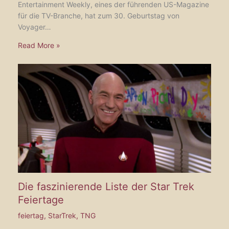
Entertainment Weekly, eines der führenden US-Magazine
für die TV-Branche, hat zum 30. Geburtstag von
Voyager…
Read More »
Die faszinierende Liste der Star Trek
Feiertage
feiertag
,
StarTrek
,
TNG