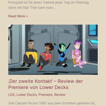
Prinzipiell ist für einen Trekkie jeder Tag ein Feiertag,
denn mit Star Trek kann man…
Read More »
‚Der zweite Kontakt‘ – Review der
Premiere von Lower Decks
LDS
,
Lower Decks
,
Premiere
,
Review
Seit Captain Picard 1987 aus dem Schatten getreten ist,