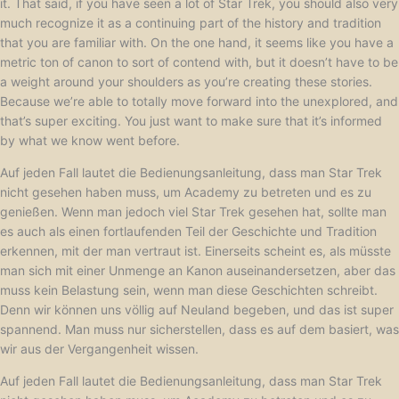
it. That said, if you have seen a lot of Star Trek, you should also very
much recognize it as a continuing part of the history and tradition
that you are familiar with. On the one hand, it seems like you have a
metric ton of canon to sort of contend with, but it doesn’t have to be
a weight around your shoulders as you’re creating these stories.
Because we’re able to totally move forward into the unexplored, and
that’s super exciting. You just want to make sure that it’s informed
by what we know went before.
Auf jeden Fall lautet die Bedienungsanleitung, dass man Star Trek
nicht gesehen haben muss, um Academy zu betreten und es zu
genießen. Wenn man jedoch viel Star Trek gesehen hat, sollte man
es auch als einen fortlaufenden Teil der Geschichte und Tradition
erkennen, mit der man vertraut ist. Einerseits scheint es, als müsste
man sich mit einer Unmenge an Kanon auseinandersetzen, aber das
muss kein Belastung sein, wenn man diese Geschichten schreibt.
Denn wir können uns völlig auf Neuland begeben, und das ist super
spannend. Man muss nur sicherstellen, dass es auf dem basiert, was
wir aus der Vergangenheit wissen.
Auf jeden Fall lautet die Bedienungsanleitung, dass man Star Trek