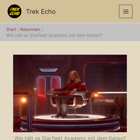
Zum
Inhalt
Trek Echo
springen
Start
Kolumnen
Wie hält es Starfleet Academy mit dem Kanon?
Wie hält es Starfleet Academy mit dem Kanon?