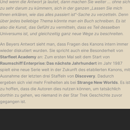
Und wenn die Antwort ja lautet, dann machen Sie weiter … ohne sich
zu sehr darum zu kümmern, sich in der ganzen „Lassen Sie mich
Ihnen erklären, wie das alles passiert ist“-Sache zu verzetteln. Denn
über jedes beliebige Thema könnte man ein Buch schreiben. Es ist
also die Kunst, das Gefühl zu vermitteln, dass es Teil desselben
Universums ist, und gleichzeitig ganz neue Wege zu beschreiten.
An Beyers Antwort sieht man, dass Fragen des Kanons intern immer
wieder diskutiert wurden. Sie spricht auch eine Besonderheit von
Starfleet Academy
an: Zum ersten Mal seit dem Start von
Raumschiff Enterprise: Das nächste Jahrhundert
im Jahr 1987
spielt eine neue Serie weit in der Zukunft des etablierten Kanons, mit
Ausnahme der letzten drei Staffeln von
Discovery
. Dadurch
ergeben sich viel mehr Freiheiten als bei
Strange New Worlds
. Es ist
zu hoffen, dass die Autoren dies nutzen können, um tatsächlich
dorthin zu gehen, wo niemand in der Star Trek Geschichte zuvor
gegangen ist.