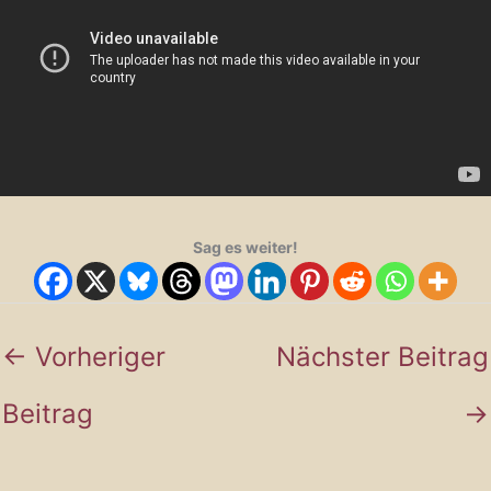
Sag es weiter!
←
Vorheriger
Nächster Beitrag
Beitrag
→