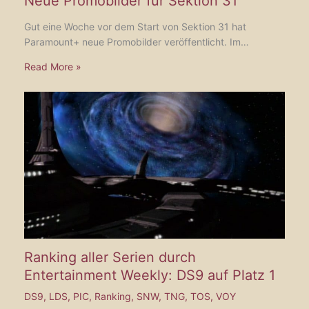
Neue Promobilder für Sektion 31
Gut eine Woche vor dem Start von Sektion 31 hat
Paramount+ neue Promobilder veröffentlicht. Im…
Read More »
Ranking aller Serien durch
Entertainment Weekly: DS9 auf Platz 1
DS9
,
LDS
,
PIC
,
Ranking
,
SNW
,
TNG
,
TOS
,
VOY