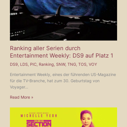
Ranking aller Serien durch
Entertainment Weekly: DS9 auf Platz 1
DS9
,
LDS
,
PIC
,
Ranking
,
SNW
,
TNG
,
TOS
,
VOY
Entertainment Weekly, eines der führenden US-Magazine
für die TV-Branche, hat zum 30. Geburtstag von
Voyager…
Read More »