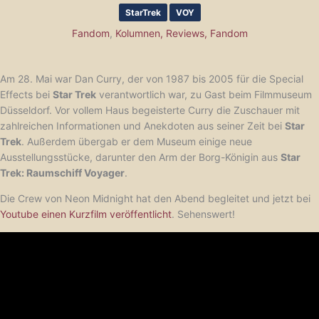
StarTrek
VOY
Fandom
,
Kolumnen, Reviews, Fandom
Am 28. Mai war Dan Curry, der von 1987 bis 2005 für die Special
Effects bei
Star Trek
verantwortlich war, zu Gast beim Filmmuseum
Düsseldorf. Vor vollem Haus begeisterte Curry die Zuschauer mit
zahlreichen Informationen und Anekdoten aus seiner Zeit bei
Star
Trek
. Außerdem übergab er dem Museum einige neue
Ausstellungsstücke, darunter den Arm der Borg-Königin aus
Star
Trek: Raumschiff Voyager
.
Die Crew von Neon Midnight hat den Abend begleitet und jetzt bei
Youtube einen Kurzfilm veröffentlicht
. Sehenswert!