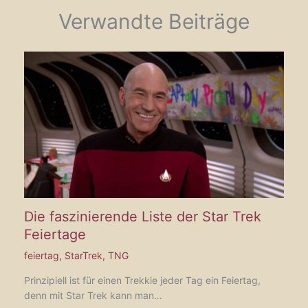
Verwandte Beiträge
Die faszinierende Liste der Star Trek
Feiertage
feiertag
,
StarTrek
,
TNG
Prinzipiell ist für einen Trekkie jeder Tag ein Feiertag,
denn mit Star Trek kann man…