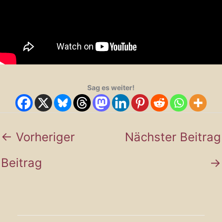
Sag es weiter!
←
Vorheriger
Nächster Beitrag
Beitrag
→